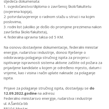
sljedeća dokumenata:
1.
svjedočanstvo/diploma o završenoj školi/fakultetu
(ovjerena kopija),
2.
potvrda/uvjerenje o radnom stažu u struci i na kojim
poslovima,
3.
rodni list (ukoliko je došlo do promjene prezimena nakon
završetka škole/fakulteta),
4
.
federalna upravna taksa od 5 KM.
Na osnovu dostavljene dokumentacije, federalni ministar
energije, rudarstva i industrije, donosi Rješenje o
odobravanju polaganja stručnog ispita za provjeru i
ispitivanje ispravnosti sistema aktivne zaštite od požara za
prijavljene kandidate u kojem je određeno mjesto, datum i
vrijeme, kao i visina i način uplate naknade za polaganje
ispita.
Prijave za polaganje stručnog ispita, dostavljaju se
do
12.09.2022.godine
na adresu:
Federalno ministarsvo energije, rudarstva i industrije
ul. A.Šantića bb
88104 Mostar