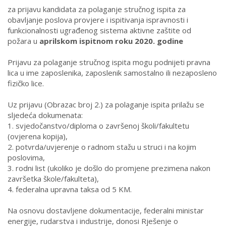
za prijavu kandidata za polaganje stručnog ispita za
obavljanje poslova provjere i ispitivanja ispravnosti i
funkcionalnosti ugrađenog sistema aktivne zaštite od
požara
u
aprilskom ispitnom roku 2020. godine
Prijavu za polaganje stručnog ispita mogu podnijeti pravna
lica u ime zaposlenika, zaposlenik samostalno ili nezaposleno
fizičko lice.
Uz prijavu (Obrazac broj 2.) za polaganje ispita prilažu se
sljedeća dokumenata:
1.
svjedočanstvo/diploma o završenoj školi/fakultetu
(ovjerena kopija),
2.
potvrda/uvjerenje o radnom stažu u struci i na kojim
poslovima,
3.
rodni list (ukoliko je došlo do promjene prezimena nakon
završetka škole/fakulteta),
4
.
federalna upravna taksa od 5 KM.
Na osnovu dostavljene dokumentacije, federalni ministar
energije, rudarstva i industrije, donosi Rješenje o