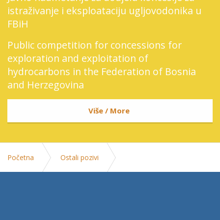
istraživanje i eksploataciju ugljovodonika u
FBiH
Public competition for concessions for
exploration and exploitation of
hydrocarbons in the Federation of Bosnia
and Herzegovina
Više / More
Početna
Ostali pozivi
Poziv za prijavu kandidata - aktivna zastita od pozara -
aprilski ispitni rok 2020.