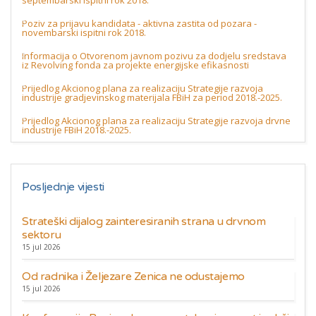
septembarski ispitni rok 2018.
Poziv za prijavu kandidata - aktivna zastita od pozara -
novembarski ispitni rok 2018.
Informacija o Otvorenom javnom pozivu za dodjelu sredstava
iz Revolving fonda za projekte energijske efikasnosti
Prijedlog Akcionog plana za realizaciju Strategije razvoja
industrije gradjevinskog materijala FBiH za period 2018.-2025.
Prijedlog Akcionog plana za realizaciju Strategije razvoja drvne
industrije FBiH 2018.-2025.
Posljednje vijesti
Strateški dijalog zainteresiranih strana u drvnom
sektoru
15 jul 2026
Od radnika i Željezare Zenica ne odustajemo
15 jul 2026