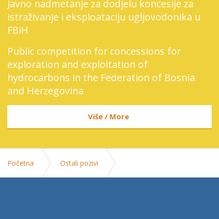
Javno nadmetanje za dodjelu koncesije za
istraživanje i eksploataciju ugljovodonika u
FBiH
Public competition for concessions for
exploration and exploitation of
hydrocarbons in the Federation of Bosnia
and Herzegovina
Više / More
Početna
Ostali pozivi
Poziv za prijavu kandidata - aktivna zaštita od požara -
junski ispitni rok 2026.