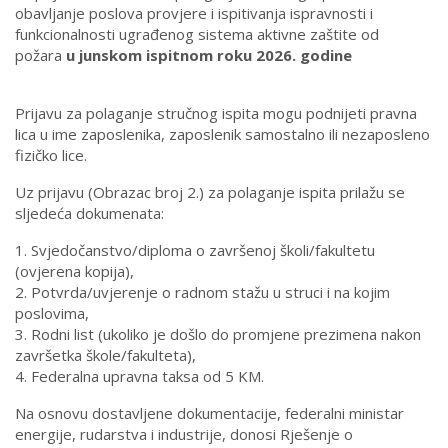
obavljanje poslova provjere i ispitivanja ispravnosti i
funkcionalnosti ugrađenog sistema aktivne zaštite od
požara
u junskom ispitnom roku 2026. godine
Prijavu za polaganje stručnog ispita mogu podnijeti pravna
lica u ime zaposlenika, zaposlenik samostalno ili nezaposleno
fizičko lice.
Uz prijavu (Obrazac broj 2.) za polaganje ispita prilažu se
sljedeća dokumenata:
1. Svjedočanstvo/diploma o završenoj školi/fakultetu
(ovjerena kopija),
2. Potvrda/uvjerenje o radnom stažu u struci i na kojim
poslovima,
3. Rodni list (ukoliko je došlo do promjene prezimena nakon
završetka škole/fakulteta),
4. Federalna upravna taksa od 5 KM.
Na osnovu dostavljene dokumentacije, federalni ministar
energije, rudarstva i industrije, donosi Rješenje o